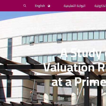
لكترونية
البوابة التعليمية
English
مجلس البحث العلمي والدراسات العليا
طاقم الباحثين
A Study 
Valuation R
at a Prime