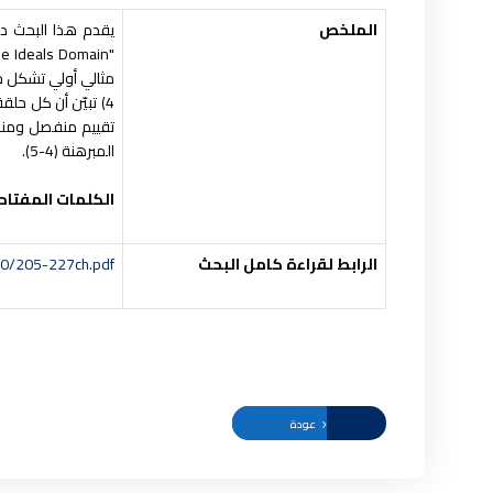
الملخص
تقييم منفصل ومنط
المبرهنة (4-5).
الكلمات المفتاح
الرابط لقراءة كامل البحث
20/205-227ch.pdf
عودة