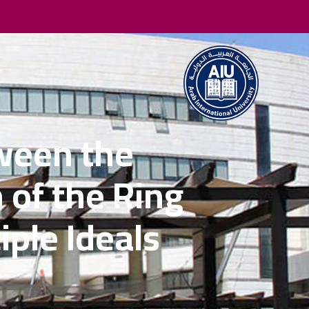
tween the
 of the Ring
iple Ideals