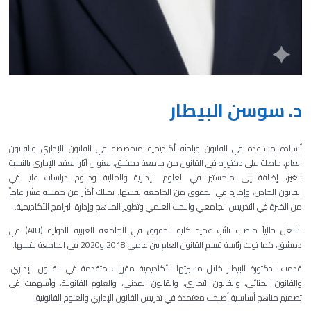
د. سوسن البيطار
أستاذة مساعدة في القانون وباحثة أكاديمية متخصصة في القانون الإداري والقانون
العام، حاصلة على دكتوراه في القانون من جامعة دمشق، بعنوان آثار العقد الإداري بالنسبة
للغير، إضافة إلى ماجستير في العلوم الإدارية والمالية ودبلوم دراسات عليا في
القانون الخاص، وإجازة في الحقوق من الجامعة نفسها. تمتلك أكثر من خمسة عشر عاماً
من الخبرة في التدريس الجامعي والبحث العلمي وتطوير المناهج وإدارة البرامج الأكاديمية.
تشغل حالياً منصب نائب عميد كلية الحقوق في الجامعة العربية الدولية (AIU) في
دمشق، كما تولت رئاسة قسم القانون العام بين عامي 2018 و2020 في الجامعة نفسها.
قدمت الدكتورة البيطار خلال مسيرتها الأكاديمية مقررات متقدمة في القانون الإداري،
والقانون الجنائي، والقانون التجاري، والقانون المدني، والعلوم القانونية، وأسهمت في
تصميم مناهج أساسية أصبحت معتمدة في تدريس القانون الإداري والعلوم القانونية.