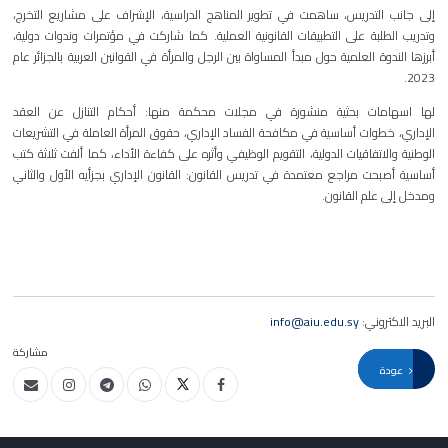
إلى جانب التدريس، ساهمت في تطوير المناهج الدراسية، الإشراف على مشاريع التخرج،
وتدريب الطلبة على التطبيقات القانونية العملية. كما شاركت في مؤتمرات وندوات دولية،
أبرزها الندوة العلمية حول مبدأ المساواة بين الرجل والمرأة في القوانين العربية بالجزائر عام
2023.
لها اسهامات بحثية منشورة في مجلات محكمة منها: أحكام التنازل عن العقد
الإداري، خطوات أساسية في مكافحة الفساد الإداري، حقوق المرأة العاملة في التشريعات
الوطنية والاتفاقيات الدولية، التقويم الوظيفي وأثره على كفاءة الأداء، كما ألفت ثلاثة كتب
أساسية أصبحت مراجع معتمدة في تدريس القانون: القانون الإداري بجزأيه الأول والثاني
ومدخل إلى علم القانون.
البريد الاكتروني:
info@aiu.edu.sy
مشاركة
عودة