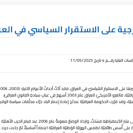
ارجية على الاستقرار السياسي في الع
ــم 4 تاريخ 11/05/2025
2014) إلى نتائجَ سيّئةً في الدّولة العراقيّة، فالغزو الأمريكيّ للعراق عام 2003 أسهمَ في غيابِ سيادةِ القانونِ العراقيِّ،
ة، وقد قرّرت الحكومة العراقيّة عندئذٍ إعادة إعمار البلد جرّاء مخلّفات سياسة الولاي
إلّا أنَّ السّياسة الأمريكيّة تحت مسمّى نشر الدّيمقراطية فشلتْ، وازداد الوضعُ صعوبةً عام 2006 عند قيام الحر
ة على أُسس طائفيّة لطمسِ الهويّة الوَطنيّة العراقيّة اعتماداً أساسيّاً، ثمّ جاءت حربُ 