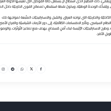
إرهابيّ، ذلك التّنظيم الذي استطاعَ أنْ يستغلّ حالة الفوضى التي تعيشها الدّولة العراق
مل، ويُفكّك الوحدةَ الوطنيّة، ويكونَ نقطة استقطابٍ لمصالح القوى الخارجيّة داخلَ ا
لدّاخليّة والخارجيّة التي تواجه العراق، والسّبل والاستراتيجيّات المتّبعة لمواجهة تلك
ظام السياسي، وتأثير الانقسامات الطّائفيّة، إلى دور الأزمات السّياسيّة والفراغ الأمني
ة، وطرح الاستراتيجيّات الرّئيسة لبناء أمنٍ مُستدامٍ، بهدف منعِ تصاعدِ التّوتّرات، والوصو
لِ الأمَدِ.