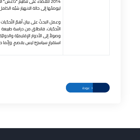
2014 للقضاء على تنظيم "داعش" ال
ليوصلَها إلى حالة الانهيار شبْه الكا
وعمل البحثُ على بيان أهمّ التّحدّيات ا
التّحدّيات. فانطلق من دراسة طبيعة الن
وصولاً إلى الأدوار الإقليميّة والدوليّ
استقرارٍ سياسيٍّ ليس بقصيرٍ، وإنّما طوي
عودة