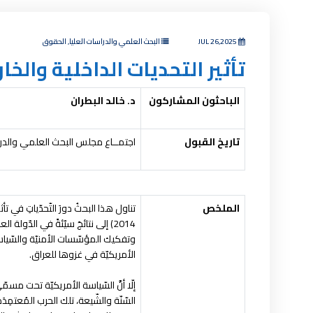
JUL 26,2025
البحث العلمي والدراسات العليا, الحقوق
تأثير التحديات الداخلية والخ
الباحثون المشاركون
د. خالد البطران
تاريخ القبول
اجتمــاع مجلس البحث العلمي والدراسات العليا رق
الملخص
وتفكيك المؤسّسات الأمنيّة والسّياسيّ
الأمريكيّة في غزوها للعراق.
السّنّة والشّيعة، تلك الحرب المُعتمِدَ