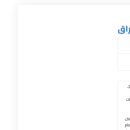
راق
تناول هذا البحثُ دورَ التّحدّياتِ في تأثيرها على الاستقرارِ السّياسيّ في العراق، فقد أدّتْ أحداثُ الأعوامِ الآتيةِ: (2003، 2006،
ات
ب الأهليّة بين
عام