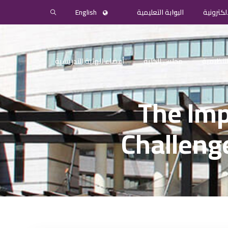
لكترونية
البوابة التعليمية
English
التنظيمية
مجلس الكلية
أعضاء الهئية التدريسية
The Imp
Challenge
T