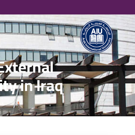
External
ty in Iraq
الر