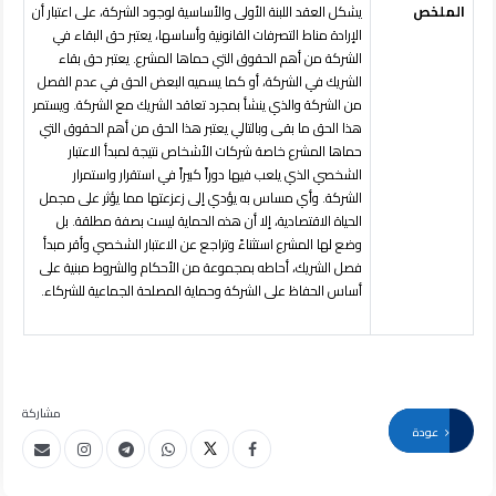
الملخص
يشكل العقد اللبنة الأولى والأساسية لوجود الشركة، على اعتبار أن
الإرادة مناط التصرفات القانونية وأساسها، يعتبر حق البقاء في
الشركة من أهم الحقوق التي حماها المشرع. يعتبر حق بقاء
الشريك في الشركة، أو كما يسميه البعض الحق في عدم الفصل
من الشركة والذي ينشأ بمجرد تعاقد الشريك مع الشركة. ويستمر
هذا الحق ما بقى وبالتالي يعتبر هذا الحق من أهم الحقوق التي
حماها المشرع خاصة شركات الأشخاص نتيجة لمبدأ الاعتبار
الشخصي الذي يلعب فيها دوراً كبيراً في استقرار واستمرار
الشركة. وأي مساس به يؤدي إلى زعزعتها مما يؤثر على مجمل
الحياة الاقتصادية، إلا أن هذه الحماية ليست بصفة مطلقة. بل
وضع لها المشرع استثناءً وتراجع عن الاعتبار الشخصي وأقر مبدأ
فصل الشريك، أحاطه بمجموعة من الأحكام والشروط مبنية على
أساس الحفاظ على الشركة وحماية المصلحة الجماعية للشركاء.
مشاركة
عودة