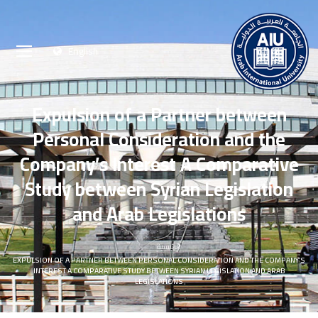
English
Expulsion of a Partner between
Personal Consideration and the
Company’s Interest A Comparative
Study between Syrian Legislation
and Arab Legislations
الرئيسية
EXPULSION OF A PARTNER BETWEEN PERSONAL CONSIDERATION AND THE COMPANY’S
INTEREST A COMPARATIVE STUDY BETWEEN SYRIAN LEGISLATION AND ARAB
LEGISLATIONS