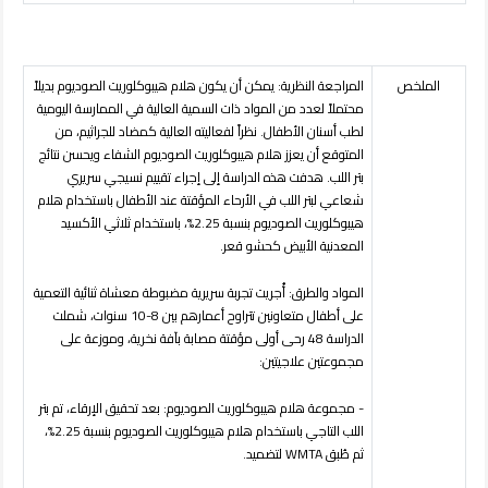
الملخص
المراجعة النظرية:
يمكن أن يكون هلام هيبوكلوريت الصوديوم بديلاً
محتملاً لعدد من المواد ذات السمية العالية في الممارسة اليومية
لطب أسنان الأطفال. نظراً لفعاليته العالية كمضاد للجراثيم، من
المتوقع أن يعزز هلام هيبوكلوريت الصوديوم الشفاء ويحسن نتائج
بتر اللب. هدفت هذه الدراسة إلى إجراء تقييم نسيجي سريري
شعاعي لبتر اللب في الأرحاء المؤقتة عند الأطفال باستخدام هلام
هيبوكلوريت الصوديوم بنسبة 2.25%، باستخدام ثلاثي الأكسيد
المعدنية الأبيض كحشو قعر.
المواد والطرق:
أُجريت تجربة سريرية مضبوطة معشاة ثنائية التعمية
على أطفال متعاونين تتراوح أعمارهم بين 8-10 سنوات، شملت
الدراسة 48 رحى أولى مؤقتة مصابة بآفة نخرية، وموزعة على
مجموعتين علاجيتين:
- مجموعة هلام هيبوكلوريت الصوديوم: بعد تحقيق الإرقاء، تم بتر
اللب التاجي باستخدام هلام هيبوكلوريت الصوديوم بنسبة 2.25%،
ثم طُبق
WMTA
لتضميد.