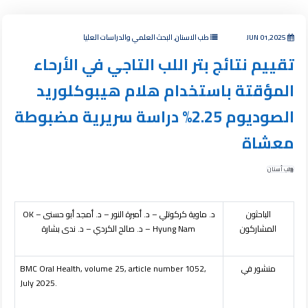
JUN 01,2025
طب الاسنان, البحث العلمي والدراسات العليا
تقييم نتائج بتر اللب التاجي في الأرحاء
المؤقتة باستخدام هلام هيبوكلوريد
الصوديوم 2.25% دراسة سريرية مضبوطة
معشاة
طب أسنان
الباحثون
د. ماوية كركوتلي – د. أميرة النور – د. أمجد أبو حسنى –
OK
المشاركون
Hyung Nam
– د. صالح الكردي – د. ندى بشارة
منشور في
BMC Oral Health, volume 25, article number 1052,
July 2025.