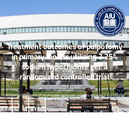
English
Treatment outcomes of pulpotomy
in primary molars utilizing 2.25%
sodium hypochlorite gel: a
randomized controlled trial
الرئيسية
TREATMENT OUTCOMES OF PULPOTOMY IN PRIMARY MOLARS UTILIZING 2.25% SODIUM
HYPOCHLORITE GEL: A RANDOMIZED CONTROLLED TRIAL