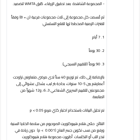
- المجموعة الشاهدة: بعد تحقيق الإرقاء، طُبق
WMTA
لتضميد.
ثم قُسمت كل مجموعة إلى ثلاث مجموعات فرعية (ن = 8) وفقاً
للفترات الزمنية المخطط لها للقلع التسلسلي:
1.
7 أيام
2.
30 يوماً
3.
90 يوماً (للتقييم النسيجي).
بالإضافة إلى ذلك، تم توزيع 40 سناً لدى مرضى متعاونين تراوحت
أعمارهم بين 5-10 سنوات، بحاجة بتر لبب، بشكل عشوائي إلى
مجموعتين للتقييم السريري الشعاعي 3، 6، و12 شهراً من
المتابعة.
تم تحليل البيانات باستخدام اختبار كاي مربع
p < 0.05
النتائج:
حسّن هلام هيبوكلوريت الصوديوم من سلامة الخلايا السنية
ورفع من نسب تكوين جسر العاج (
p < 0.001
) دون زيادة في
تنخر اللب أو التكلسات. أظهرت مجموعة هلام هيبوكلوريت