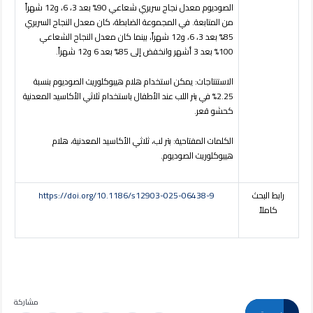
الصوديوم معدل نجاح سريري شعاعي 90% بعد 3، 6، و12 شهراً
من المتابعة. في المجموعة الضابطة، كان معدل النجاح السريري
85% بعد 3، 6، و12 شهراً، بينما كان معدل النجاح الشعاعي
100% بعد 3 أشهر وانخفض إلى 85% بعد 6 و12 شهراً.
الاستنتاجات:
يمكن استخدام هلام هيبوكلوريت الصوديوم بنسبة
2.25% في بتر اللب عند الأطفال باستخدام ثلاثي الأكاسيد المعدنية
كحشو قعر
.
الكلمات
المفتاحية:
بتر لب، ثلاثي الأكاسيد المعدنية، هلام
هيبوكلوريت الصوديوم.
رابط البحث
https://doi.org/10.1186/s12903-025-06438-9
كاملاً
مشاركة