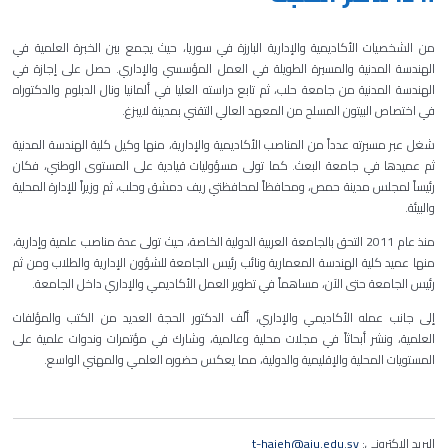
من الشخصيات الأكاديمية والإدارية البارزة في سوريا، حيث يجمع بين الخبرة العلمية في
الهندسة المدنية والمسيرة الطويلة في العمل المؤسسي والإداري. حصل على إجازة في
الهندسة المدنية من جامعة حلب، ثم تابع دراسته العليا في ألمانيا ونال الدبلوم والدكتوراه
في اختصاص البيتون المسلح من المعهد العالي التقني بمدينة لايبزغ
.
شغل عبر مسيرته عدداً من المناصب الأكاديمية والإدارية، منها وكيل كلية الهندسة المدنية
ثم عميدها في جامعة البعث. كما تولى مسؤوليات قيادية على المستوى الوطني، فكان
رئيساً لمجلس مدينة حمص، ومحافظاً لمحافظتي ريف دمشق وحلب، ثم وزيراً للإدارة المحلية
والبيئة
.
منذ عام 2011 التحق بالجامعة العربية الدولية الخاصة، حيث تولى عدة مناصب علمية وإدارية،
منها عميد كلية الهندسة المعمارية ونائب رئيس الجامعة للشؤون الإدارية والطلاب ومن ثم
رئيس الجامعة حتى الآن،
مساهماً في تطوير العمل الأكاديمي والإداري داخل الجامعة
.
إلى جانب عمله الأكاديمي والإداري، ألّف الدكتور الحجة العديد من الكتب والمؤلفات
العلمية، ونشر أبحاثاً في مجلات محلية وعالمية، وشارك في مؤتمرات وندوات علمية على
المستويات المحلية والإقليمية والدولية، مما يعكس حضوره العلمي والمهني الواسع
.
البريد الاكتروني:
t-hajeh@aiu.edu.sy