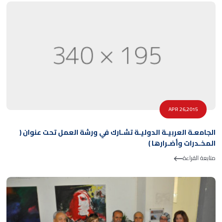
APR 26,2015
الجامعـة العربيـة الدوليـة تشـارك في ورشة العمل تحت عنوان (
المخـدرات وأضـرارها )
متابعة القراءة