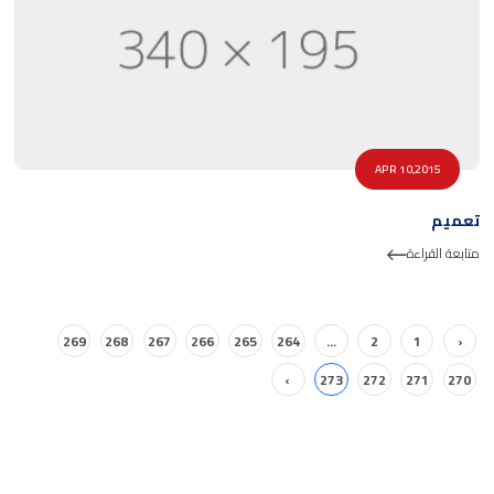
APR 10,2015
تعميم
متابعة القراءة
269
268
267
266
265
264
...
2
1
‹
›
273
272
271
270