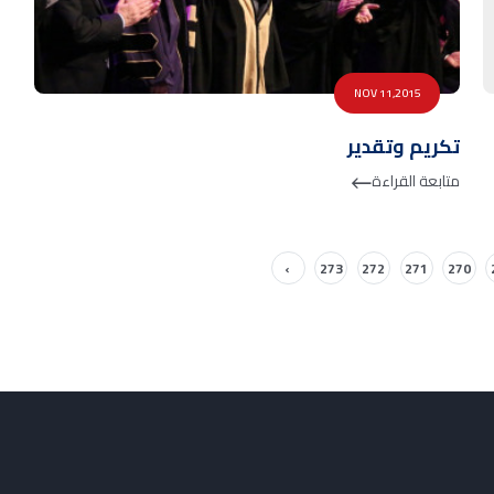
NOV 11,2015
تكريم وتقدير
متابعة القراءة
›
273
272
271
270