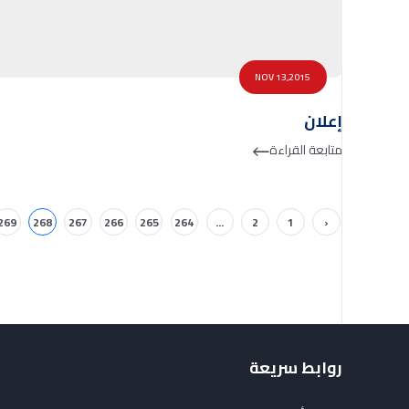
NOV 13,2015
إعلان
متابعة القراءة
269
268
267
266
265
264
...
2
1
‹
روابط سريعة