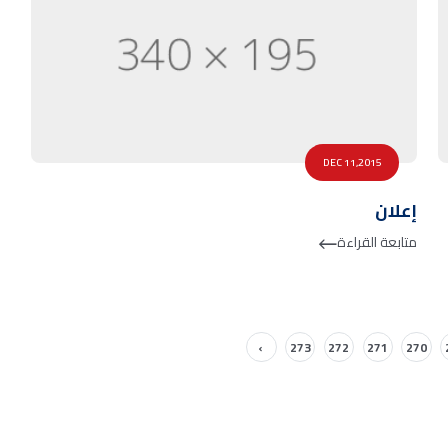
DEC 11,2015
إعلان
متابعة القراءة
›
273
272
271
270