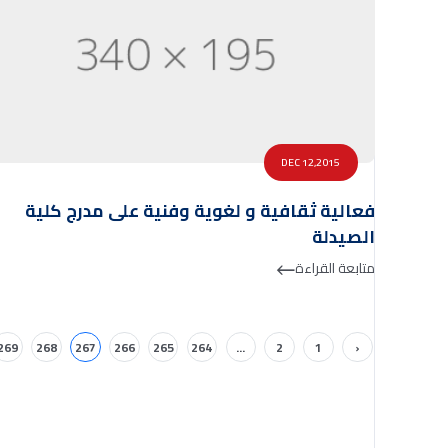
DEC 12,2015
فعالية ثقافية و لغوية وفنية على مدرج كلية
الصيدلة
متابعة القراءة
269
268
267
266
265
264
...
2
1
‹