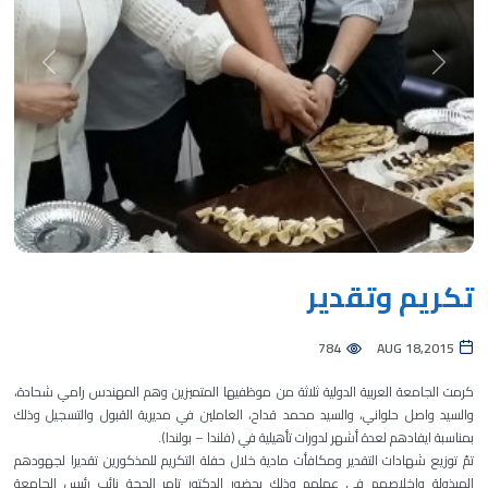
Next
Previous
تكريم وتقدير
784
AUG 18,2015
كرمت الجامعة العربية الدولية ثلاثة من موظفيها المتميزين وهم المهندس رامي شحادة،
والسيد واصل حلواني، والسيد محمد قداح، العاملين في مديرية القبول والتسجيل وذلك
بمناسبة ايفادهم لعدة أشهر لدورات تأهيلية في (فلندا – بولندا).
تمّ توزيع شهادات التقدير ومكافأت مادية خلال حفلة التكريم للمذكورين تقديرا لجهودهم
المبذولة واخلاصهم في عملهم وذلك بحضور الدكتور تامر الحجة نائب رئيس الجامعة