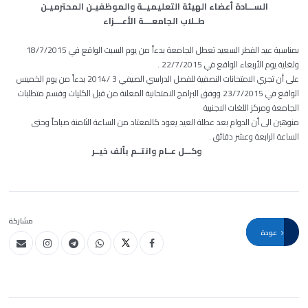
الســـادة أعضاء الهيئة التعليميــة والموظفيـن المحترميـن
طــلاب الجامعــــة الأعــــزاء
بمناسبة عيد الفطر السعيد تعطل الجامعة بدءاً من يوم السبت الواقع في 18/7/2015
ولغاية يوم الأربعاء الواقع في 22/7/2015 .
على أن تجري الامتحانات النصفية للفصل الدراسي الصيفي 3 /2014 بدءاً من يوم الخميس
الواقع في 23/7/2015 ووفق البرامج الامتحانية المعلنة من قبل الكليات وقسم متطلبات
الجامعة ومركز اللغات الاجنبية
منوهين الى أن الدوام بعد عطلة العيد يعود كالمعتاد من الساعة الثامنة صباحاً وحتى
الساعة الرابعة وعشر دقائق .
وكـــل عــام وانتــم بألف خيــر
مشاركة
عودة