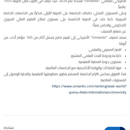
الأمريكي العالمي "Uniranks" لنسخة عام 2026، حيث ارتقت في الترتيب لتنال المرتبة 7055
عالمياً.
وعلى المستوى المحلي، حافظت الجامعة على المرتبة الأولى صدارةً بين الجامعات الخاصة
السورية، كما حلت في المرتبة الخامسة على مستوى قطاع التعليم العالي السوري
(الحكومي والخاص معاً).
عن معايير التصنيف:
يستند تصنيف "Uniranks" الأمريكي إلى تقييم صارم يشمل أكثر من 100 مؤشر أداء، من
أبرزها:
• التميز المعرفي والعلمي.
• كفاءة وجودة البحث العلمي المنشور.
• مستوى جودة العملية التعليمية.
• قوة الشراكات والروابط الأكاديمية مع الجامعات العالمية.
هذا التفوق يعكس التزام الجامعة المستمر بتطوير منظومتها التعليمية والبحثية للوصول إلى
المستويات العالمية.
https://www.uniranks.com/ranking/arab-world?
query=Arab+International+University
مشاركة