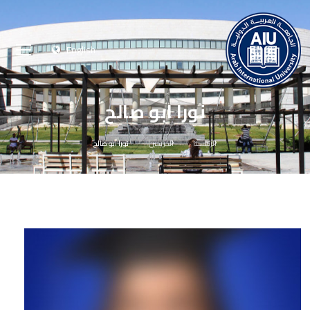
English
نورا ابو صالح
الرئيسية
الخريجين
نورا ابو صالح